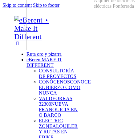
Skip to content
Skip to footer
Ruta oro y pizarra
eBerent
MAKE IT
DIFFERENT
CONSULTORÍA
DE PROYECTOS
CONÓCENOS
CONOCE
EL BIERZO COMO
NUNCA
VALDEORRAS
32300
NUEVA
FRANQUICIA EN
O BARCO
ELECTRIC
ZONE
ALQUILER
Y RUTAS EN
EBIKE