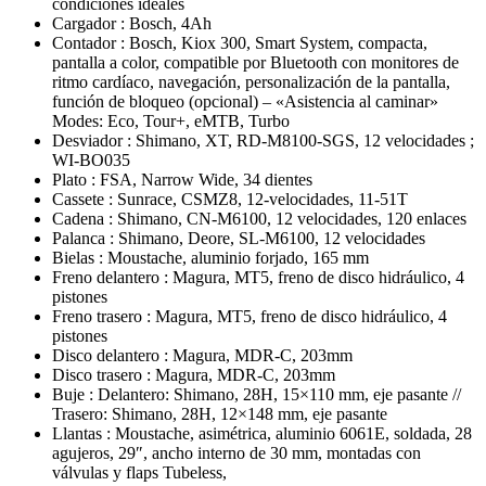
condiciones ideales
Cargador :
Bosch, 4Ah
Contador :
Bosch, Kiox 300, Smart System, compacta,
pantalla a color, compatible por Bluetooth con monitores de
ritmo cardíaco, navegación, personalización de la pantalla,
función de bloqueo (opcional) – «Asistencia al caminar»
Modes: Eco, Tour+, eMTB, Turbo
Desviador :
Shimano, XT, RD-M8100-SGS, 12 velocidades ;
WI-BO035
Plato :
FSA, Narrow Wide, 34 dientes
Cassete :
Sunrace, CSMZ8, 12-velocidades, 11-51T
Cadena :
Shimano, CN-M6100, 12 velocidades, 120 enlaces
Palanca :
Shimano, Deore, SL-M6100, 12 velocidades
Bielas :
Moustache, aluminio forjado, 165 mm
Freno delantero :
Magura, MT5, freno de disco hidráulico, 4
pistones
Freno trasero :
Magura, MT5, freno de disco hidráulico, 4
pistones
Disco delantero :
Magura, MDR-C, 203mm
Disco trasero :
Magura, MDR-C, 203mm
Buje :
Delantero: Shimano, 28H, 15×110 mm, eje pasante //
Trasero: Shimano, 28H, 12×148 mm, eje pasante
Llantas :
Moustache, asimétrica, aluminio 6061E, soldada, 28
agujeros, 29″, ancho interno de 30 mm, montadas con
válvulas y flaps Tubeless,