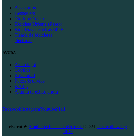
Accesorios
Bestsellers
Clothing / Gear
Bicicleta Urbana (Paseo)
Bicicletas eléctricas MTB
Tienda de bicicletas
eléctricas
AYUDA
Aviso legal
Cookies
Privacidad
Pagos & envíos
F.A.Q.
Alquila tu eBike ahora!
Facebook
Instagram
Youtube
Mail
eBerent ★
Alquiler de bicicletas eléctricas
©2024.
Desarrollo web y
SEO.