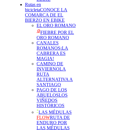
Rutas en
bicicleta
CONOCE LA
COMARCA DE EL
BIERZO EN EBIKE
EL ORO ROMANO
🪙
FIEBRE POR EL
ORO ROMANO
CANALES
ROMANOS
¡LA
CABRERA ES
MAGIA!
CAMINO DE
INVIERNO
LA
RUTA
ALTERNATIVA A
SANTIAGO
PAGO DE LOS
ABUELOS
LOS
VIÑEDOS
HISTÓRICOS
*
LAS MÉDULAS
FLOW
RUTA DE
ENDURO POR
LAS MÉDULAS