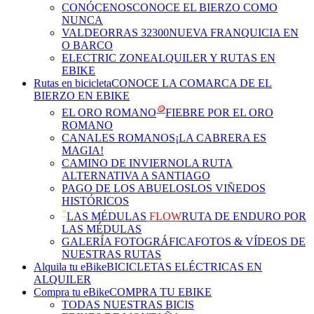
CONÓCENOS
CONOCE EL BIERZO COMO
NUNCA
VALDEORRAS 32300
NUEVA FRANQUICIA EN
O BARCO
ELECTRIC ZONE
ALQUILER Y RUTAS EN
EBIKE
Rutas en bicicleta
CONOCE LA COMARCA DE EL
BIERZO EN EBIKE
🪙
EL ORO ROMANO
FIEBRE POR EL ORO
ROMANO
CANALES ROMANOS
¡LA CABRERA ES
MAGIA!
CAMINO DE INVIERNO
LA RUTA
ALTERNATIVA A SANTIAGO
PAGO DE LOS ABUELOS
LOS VIÑEDOS
HISTÓRICOS
*
LAS MÉDULAS
FLOW
RUTA DE ENDURO POR
LAS MÉDULAS
GALERÍA FOTOGRÁFICA
FOTOS & VÍDEOS DE
NUESTRAS RUTAS
Alquila tu eBike
BICICLETAS ELÉCTRICAS EN
ALQUILER
Compra tu eBike
COMPRA TU EBIKE
TODAS NUESTRAS BICIS