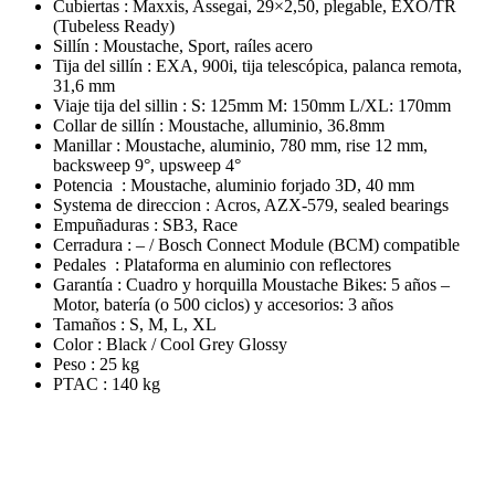
Cubiertas :
Maxxis, Assegai, 29×2,50, plegable, EXO/TR
(Tubeless Ready)
Sillín :
Moustache, Sport, raíles acero
Tija del sillín :
EXA, 900i, tija telescópica, palanca remota,
31,6 mm
Viaje tija del sillin :
S: 125mm M: 150mm L/XL: 170mm
Collar de sillín :
Moustache, alluminio, 36.8mm
Manillar :
Moustache, aluminio, 780 mm, rise 12 mm,
backsweep 9°, upsweep 4°
Potencia :
Moustache, aluminio forjado 3D, 40 mm
Systema de direccion :
Acros, AZX-579, sealed bearings
Empuñaduras :
SB3, Race
Cerradura :
– / Bosch Connect Module (BCM) compatible
Pedales :
Plataforma en aluminio con reflectores
Garantía :
Cuadro y horquilla Moustache Bikes: 5 años –
Motor, batería (o 500 ciclos) y accesorios: 3 años
Tamaños :
S, M, L, XL
Color :
Black / Cool Grey Glossy
Peso :
25 kg
PTAC :
140 kg