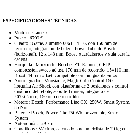
ESPECIFICACIONES TÉCNICAS
Modelo :
Game 5
Precio :
6799 €
Cuadro :
Game, aluminio 6061 T4-T6, con 160 mm de
recorrido, integración de batería PowerTube de Bosch
(horizontal), 12 x 148 mm, Boost, guardabarros y guía para la
cadena
Horquilla :
Marzocchi, Bomber Z1, E-tuned, GRIP,
compression sweep adjust, 170 mm de recorrido, 15×110 mm,
Boost, 44 mm offset, compatible con miniguardabarros
Amortiguador :
Moustache, Magic Grip Control 160,
horquilla Air Shock con plataforma de 2 posiciones y control
dinámico del rebote, soporte Trunion, integrado de
205×65 mm, 160 mm de recorrido
Motore :
Bosch, Performance Line CX, 250W, Smart System,
85 Nm
Batería :
Bosch, PowerTube 750Wh, orizzontale, Smart
System
Autonomía :
129 km
Conditions :
Máximo, calculado para un ciclista de 70 kg en