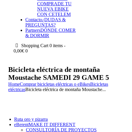
COMPRA
DE TU
NUEVA EBIKE
CON CETELEM
Contacto
¿DUDAS &
PREGUNTAS?
Partners
DÓNDE COMER
& DORMIR
Shopping Cart
0 items -
0,00
€
0
Bicicleta eléctrica de montaña
Moustache SAMEDI 29 GAME 5
Home
Comprar bicicletas eléctricas o eBikes
Bicicletas
eléctricas
Bicicleta eléctrica de montaña Moustache...
Ruta oro y pizarra
eBerent
MAKE IT DIFFERENT
CONSULTORÍA DE PROYECTOS