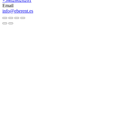
+34628626261
Email
info@eberent.es