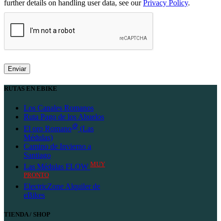
further details on handling user data, see our
Privacy Policy
.
RUTAS EN EBIKE
Los Canales Romanos
Ruta Pago de los Abuelos
🪙
El oro Romano
(Las
Médulas)
Camino de Invierno a
Santiago
MUY
Las Médulas FLOW
PRONTO
ElectricZone Alquiler de
eBikes
TIENDA / SHOP