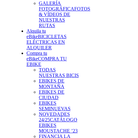
GALERÍA
FOTOGRÁFICA
FOTOS
& VÍDEOS DE
NUESTRAS
RUTAS
Alquila tu
eBike
BICICLETAS
ELÉCTRICAS EN
ALQUILER
Compra tu
eBike
COMPRA TU
EBIKE
TODAS
NUESTRAS BICIS
EBIKES DE
MONTAÑA
EBIKES DE
CIUDAD
EBIKES
SEMINUEVAS
NOVEDADES
24/25
CATÁLOGO
EBIKES
MOUSTACHE ’23
FINANCIA LA