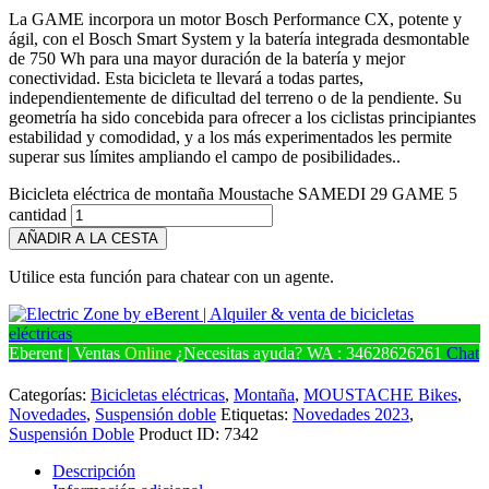
L
a GAME incorpora un motor Bosch Performance CX, potente y
ágil, con el Bosch Smart System y la batería integrada desmontable
de 750 Wh para una mayor duración de la batería y mejor
conectividad. Esta bicicleta te llevará a todas partes,
independientemente de dificultad del terreno o de la pendiente. Su
geometría ha sido concebida para ofrecer a los ciclistas principiantes
estabilidad y comodidad, y a los más experimentados les permite
superar sus límites ampliando el campo de posibilidades.
.
Bicicleta eléctrica de montaña Moustache SAMEDI 29 GAME 5
cantidad
AÑADIR A LA CESTA
Utilice esta función para chatear con un agente.
Eberent | Ventas
Online
¿Necesitas ayuda?
WA : 34628626261
Chat
Categorías:
Bicicletas eléctricas
,
Montaña
,
MOUSTACHE Bikes
,
Novedades
,
Suspensión doble
Etiquetas:
Novedades 2023
,
Suspensión Doble
Product ID:
7342
Descripción