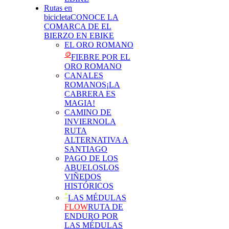
Rutas en
bicicleta
CONOCE LA
COMARCA DE EL
BIERZO EN EBIKE
EL ORO ROMANO
🪙
FIEBRE POR EL
ORO ROMANO
CANALES
ROMANOS
¡LA
CABRERA ES
MAGIA!
CAMINO DE
INVIERNO
LA
RUTA
ALTERNATIVA A
SANTIAGO
PAGO DE LOS
ABUELOS
LOS
VIÑEDOS
HISTÓRICOS
*
LAS MÉDULAS
FLOW
RUTA DE
ENDURO POR
LAS MÉDULAS