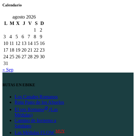
Calendario
agosto 2026
L
M
X
J
V
S
D
1
2
3
4
5
6
7
8
9
10
11
12
13
14
15
16
17
18
19
20
21
22
23
24
25
26
27
28
29
30
31
« Sep
RUTAS EN EBIKE
Los Canales Romanos
Ruta Pago de los Abuelos
🪙
El oro Romano
(Las
Médulas)
Camino de Invierno a
Santiago
MUY
Las Médulas FLOW