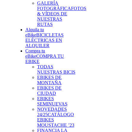
GALERÍA
FOTOGRÁFICA
FOTOS
& VÍDEOS DE
NUESTRAS
RUTAS
Alquila tu
eBike
BICICLETAS
ELÉCTRICAS EN
ALQUILER
Compra tu
eBike
COMPRA TU
EBIKE
TODAS
NUESTRAS BICIS
EBIKES DE
MONTAÑA
EBIKES DE
CIUDAD
EBIKES
SEMINUEVAS
NOVEDADES
24/25
CATÁLOGO
EBIKES
MOUSTACHE ’23
FINANCIA LA