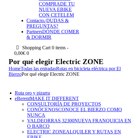
COMPRA
DE TU
NUEVA EBIKE
CON CETELEM
Contacto
¿DUDAS &
PREGUNTAS?
Partners
DÓNDE COMER
& DORMIR
Shopping Cart
0 items -
0,00
€
0
Por qué elegir Electric ZONE
Home
Todas las entradas
Rutas en bicicleta eléctrica por El
Bierzo
Por qué elegir Electric ZONE
Ruta oro y pizarra
eBerent
MAKE IT DIFFERENT
CONSULTORÍA DE PROYECTOS
CONÓCENOS
CONOCE EL BIERZO COMO
NUNCA
VALDEORRAS 32300
NUEVA FRANQUICIA EN
O BARCO
ELECTRIC ZONE
ALQUILER Y RUTAS EN
EBIKE