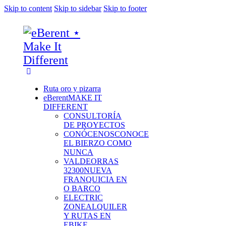
Skip to content
Skip to sidebar
Skip to footer
Ruta oro y pizarra
eBerent
MAKE IT
DIFFERENT
CONSULTORÍA
DE PROYECTOS
CONÓCENOS
CONOCE
EL BIERZO COMO
NUNCA
VALDEORRAS
32300
NUEVA
FRANQUICIA EN
O BARCO
ELECTRIC
ZONE
ALQUILER
Y RUTAS EN
EBIKE