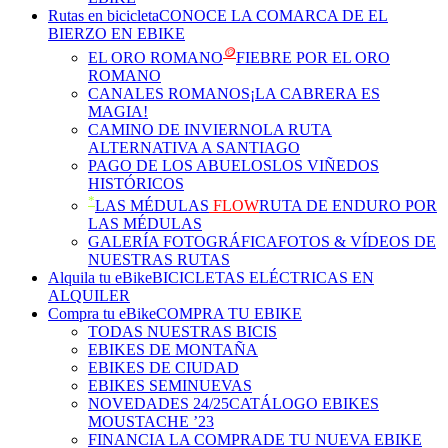
Rutas en bicicleta
CONOCE LA COMARCA DE EL
BIERZO EN EBIKE
🪙
EL ORO ROMANO
FIEBRE POR EL ORO
ROMANO
CANALES ROMANOS
¡LA CABRERA ES
MAGIA!
CAMINO DE INVIERNO
LA RUTA
ALTERNATIVA A SANTIAGO
PAGO DE LOS ABUELOS
LOS VIÑEDOS
HISTÓRICOS
*
LAS MÉDULAS
FLOW
RUTA DE ENDURO POR
LAS MÉDULAS
GALERÍA FOTOGRÁFICA
FOTOS & VÍDEOS DE
NUESTRAS RUTAS
Alquila tu eBike
BICICLETAS ELÉCTRICAS EN
ALQUILER
Compra tu eBike
COMPRA TU EBIKE
TODAS NUESTRAS BICIS
EBIKES DE MONTAÑA
EBIKES DE CIUDAD
EBIKES SEMINUEVAS
NOVEDADES 24/25
CATÁLOGO EBIKES
MOUSTACHE ’23
FINANCIA LA COMPRA
DE TU NUEVA EBIKE