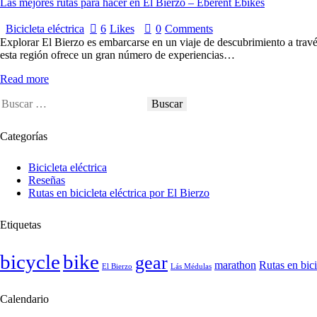
Las mejores rutas para hacer en El Bierzo – Eberent Ebikes
Bicicleta eléctrica
6
Likes
0
Comments
Explorar El Bierzo es embarcarse en un viaje de descubrimiento a travé
esta región ofrece un gran número de experiencias…
Read more
Categorías
Bicicleta eléctrica
Reseñas
Rutas en bicicleta eléctrica por El Bierzo
Etiquetas
bicycle
bike
gear
marathon
Rutas en bici
El Bierzo
Lás Médulas
Calendario