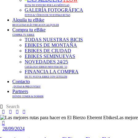
LAS MÉDULAS
FLOW
RUTA DE ENDURO POR LAS MÉDULAS
GALERÍA FOTOGRÁFICA
FOTOS & VÍDEOS DE NUESTRAS RUTAS
Alquila tu eBike
BICICLETAS ELÉCTRICAS EN ALQUILER
Compra tu eBike
COMPRA TU EBIKE
TODAS NUESTRAS BICIS
EBIKES DE MONTAÑA
EBIKES DE CIUDAD
EBIKES SEMINUEVAS
NOVEDADES 24/25
CATÁLOGO EBIKES MOUSTACHE ’23
FINANCIA LA COMPRA
DE TU NUEVA EBIKE CON CETELEM
Contacto
¿DUDAS & PREGUNTAS?
Partners
DÓNDE COMER & DORMIR
28/09/2024