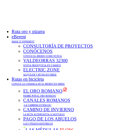
Ruta oro y pizarra
eBerent
MAKE IT DIFFERENT
CONSULTORÍA DE PROYECTOS
CONÓCENOS
CONOCE EL BIERZO COMO NUNCA
VALDEORRAS 32300
NUEVA FRANQUICIA EN O BARCO
ELECTRIC ZONE
ALQUILER Y RUTAS EN EBIKE
Rutas en bicicleta
CONOCE LA COMARCA DE EL BIERZO EN EBIKE
🪙
EL ORO ROMANO
FIEBRE POR EL ORO ROMANO
CANALES ROMANOS
¡LA CABRERA ES MAGIA!
CAMINO DE INVIERNO
LA RUTA ALTERNATIVA A SANTIAGO
PAGO DE LOS ABUELOS
LOS VIÑEDOS HISTÓRICOS
*