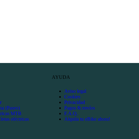
AYUDA
Aviso legal
Cookies
r
Privacidad
na (Paseo)
Pagos & envíos
ctricas MTB
F.A.Q.
letas eléctricas
Alquila tu eBike ahora!