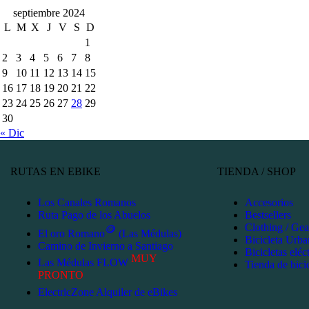
septiembre 2024
L
M
X
J
V
S
D
1
2
3
4
5
6
7
8
9
10
11
12
13
14
15
16
17
18
19
20
21
22
23
24
25
26
27
28
29
30
« Dic
RUTAS EN EBIKE
TIENDA / SHOP
Los Canales Romanos
Accesorios
Ruta Pago de los Abuelos
Bestsellers
Clothing / Gea
🪙
El oro Romano
(Las Médulas)
Bicicleta Urba
Camino de Invierno a Santiago
Bicicletas elé
MUY
Las Médulas FLOW
Tienda de bicic
PRONTO
ElectricZone Alquiler de eBikes