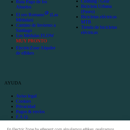
Clothing / Gear
Ruta Pago de los
Bicicleta Urbana
Abuelos
(Paseo)
🪙
El oro Romano
(Las
Bicicletas eléctricas
Médulas)
MTB
Camino de Invierno a
Tienda de bicicletas
Santiago
eléctricas
Las Médulas FLOW
MUY PRONTO
ElectricZone Alquiler
de eBikes
AYUDA
Aviso legal
Cookies
Privacidad
Pagos & envíos
F.A.Q.
Alquila tu eBike ahora!
En Electric Zone by eBerent.com alquilamos eBikes, realizamos