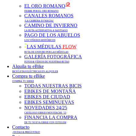
🪙
EL ORO ROMANO
FIEBRE POR EL ORO ROMANO
CANALES ROMANOS
¡LA CABRERA ES MAGIA!
CAMINO DE INVIERNO
LA RUTA ALTERNATIVA A SANTIAGO
PAGO DE LOS ABUELOS
LOS VIÑEDOS HISTÓRICOS
*
LAS MÉDULAS
FLOW
RUTA DE ENDURO POR LAS MÉDULAS
GALERÍA FOTOGRÁFICA
FOTOS & VÍDEOS DE NUESTRAS RUTAS
Alquila tu eBike
BICICLETAS ELÉCTRICAS EN ALQUILER
Compra tu eBike
COMPRA TU EBIKE
TODAS NUESTRAS BICIS
EBIKES DE MONTAÑA
EBIKES DE CIUDAD
EBIKES SEMINUEVAS
NOVEDADES 24/25
CATÁLOGO EBIKES MOUSTACHE ’23
FINANCIA LA COMPRA
DE TU NUEVA EBIKE CON CETELEM
Contacto
¿DUDAS & PREGUNTAS?