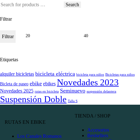
Search
Filtrar
Filtrar
Etiquetas
bicicleta eléctrica
alquiler bicicletas
bicicleta para niños
Bicicletas para niños
Novedades 2023
ebike
ebikes
Bicleta de paseo
Seminuevo
Novedades 2025
rutas en bicicleta
suspensión delantera
Suspensión Doble
Talla S
TIENDA / SHOP
RUTAS EN EBIKE
Accesorios
Bestsellers
Los Canales Romanos