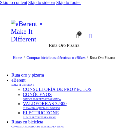
Skip to content
Skip to sidebar
Skip to footer
0
Ruta Oro Pizarra
Home
Comprar bicicletas eléctricas o eBikes
Ruta Oro Pizarra
Ruta oro y pizarra
eBerent
MAKE IT DIFFERENT
CONSULTORÍA DE PROYECTOS
CONÓCENOS
CONOCE EL BIERZO COMO NUNCA
VALDEORRAS 32300
NUEVA FRANQUICIA EN O BARCO
ELECTRIC ZONE
ALQUILER Y RUTAS EN EBIKE
Rutas en bicicleta
CONOCE LA COMARCA DE EL BIERZO EN EBIKE