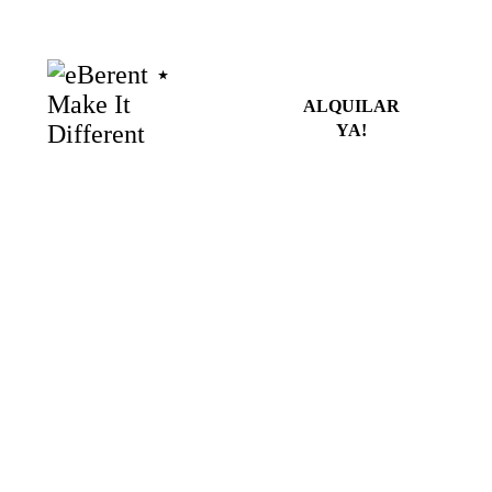
Ruta oro y pizarra
eBerent
ALQUILAR
MAKE IT DIFFERENT
YA!
Rutas en bicicleta
CONOCE LA COMARCA DE EL BIERZO EN EBIKE
Alquila tu eBike
BICICLETAS ELÉCTRICAS EN ALQUILER
Compra tu eBike
COMPRA TU EBIKE
Contacto
¿DUDAS & PREGUNTAS?
Partners
DÓNDE COMER & DORMIR