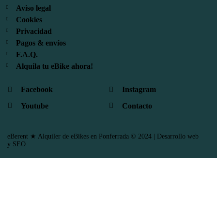
Aviso legal
Cookies
Privacidad
Pagos & envíos
F.A.Q.
Alquila tu eBike ahora!
Facebook
Instagram
Youtube
Contacto
eBerent
★ Alquiler de eBikes en Ponferrada © 2024 |
Desarrollo web
y SEO