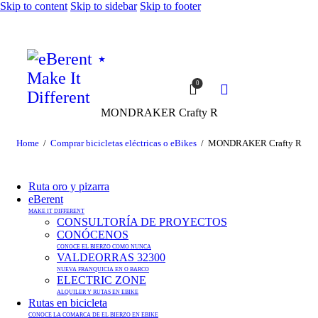
Skip to content
Skip to sidebar
Skip to footer
0
MONDRAKER Crafty R
Home
Comprar bicicletas eléctricas o eBikes
MONDRAKER Crafty R
Ruta oro y pizarra
eBerent
MAKE IT DIFFERENT
CONSULTORÍA DE PROYECTOS
CONÓCENOS
CONOCE EL BIERZO COMO NUNCA
VALDEORRAS 32300
NUEVA FRANQUICIA EN O BARCO
ELECTRIC ZONE
ALQUILER Y RUTAS EN EBIKE
Rutas en bicicleta
CONOCE LA COMARCA DE EL BIERZO EN EBIKE