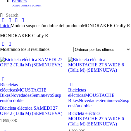
Partners
DÓNDE COMER & DORMIR
Inicio
Modelo suspensión doble del producto
MONDRAKER Crafty R
MONDRAKER Crafty R
Mostrando los 3 resultados
Bicicletas
eléctricas
MOUSTACHE
Bicicletas
Bikes
Novedades
Seminuevo
Susp
eléctricas
MOUSTACHE
ensión doble
Bikes
Novedades
Seminuevo
Susp
ensión doble
Bicicleta eléctrica SAMEDI 27
OFF 2 (Talla M) (SEMINUEVA)
Bicicleta eléctrica
MOUSTACHE 27.5 WIDE 6
1.899,00
€
(Talla M) (SEMINUEVA)