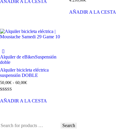
4.299,00
€
AÑADIR A LA CESTA
AÑADIR A LA CESTA
Alquiler de eBikes
Suspensión
doble
Alquiler bicicleta eléctrica
suspensión DOBLE
50,00
€
-
60,00
€
Valorado
con
AÑADIR A LA CESTA
4.67
de 5
Search