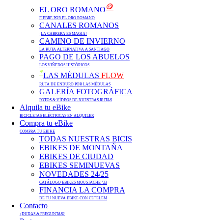
🪙
EL ORO ROMANO
FIEBRE POR EL ORO ROMANO
CANALES ROMANOS
¡LA CABRERA ES MAGIA!
CAMINO DE INVIERNO
LA RUTA ALTERNATIVA A SANTIAGO
PAGO DE LOS ABUELOS
LOS VIÑEDOS HISTÓRICOS
*
LAS MÉDULAS
FLOW
RUTA DE ENDURO POR LAS MÉDULAS
GALERÍA FOTOGRÁFICA
FOTOS & VÍDEOS DE NUESTRAS RUTAS
Alquila tu eBike
BICICLETAS ELÉCTRICAS EN ALQUILER
Compra tu eBike
COMPRA TU EBIKE
TODAS NUESTRAS BICIS
EBIKES DE MONTAÑA
EBIKES DE CIUDAD
EBIKES SEMINUEVAS
NOVEDADES 24/25
CATÁLOGO EBIKES MOUSTACHE ’23
FINANCIA LA COMPRA
DE TU NUEVA EBIKE CON CETELEM
Contacto
¿DUDAS & PREGUNTAS?