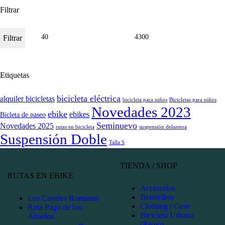
Filtrar
Filtrar
Etiquetas
bicicleta eléctrica
alquiler bicicletas
bicicleta para niños
Bicicletas para niños
Novedades 2023
ebike
ebikes
Bicleta de paseo
Seminuevo
Novedades 2025
rutas en bicicleta
suspensión delantera
Suspensión Doble
Talla S
TIENDA / SHOP
RUTAS EN EBIKE
Accesorios
Bestsellers
Los Canales Romanos
Clothing / Gear
Ruta Pago de los
Bicicleta Urbana
Abuelos
(Paseo)