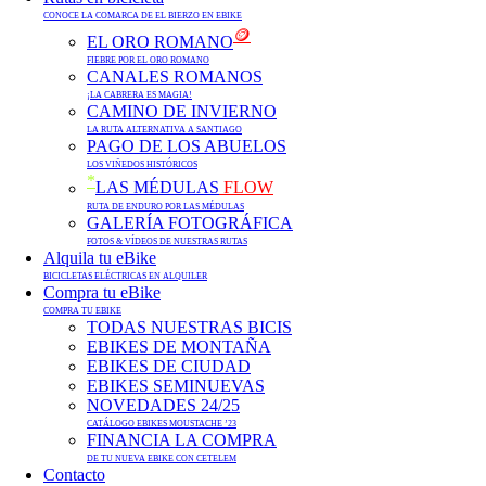
CONOCE LA COMARCA DE EL BIERZO EN EBIKE
🪙
EL ORO ROMANO
FIEBRE POR EL ORO ROMANO
CANALES ROMANOS
¡LA CABRERA ES MAGIA!
CAMINO DE INVIERNO
LA RUTA ALTERNATIVA A SANTIAGO
PAGO DE LOS ABUELOS
LOS VIÑEDOS HISTÓRICOS
*
LAS MÉDULAS
FLOW
RUTA DE ENDURO POR LAS MÉDULAS
GALERÍA FOTOGRÁFICA
FOTOS & VÍDEOS DE NUESTRAS RUTAS
Alquila tu eBike
BICICLETAS ELÉCTRICAS EN ALQUILER
Compra tu eBike
COMPRA TU EBIKE
TODAS NUESTRAS BICIS
EBIKES DE MONTAÑA
EBIKES DE CIUDAD
EBIKES SEMINUEVAS
NOVEDADES 24/25
CATÁLOGO EBIKES MOUSTACHE ’23
FINANCIA LA COMPRA
DE TU NUEVA EBIKE CON CETELEM
Contacto