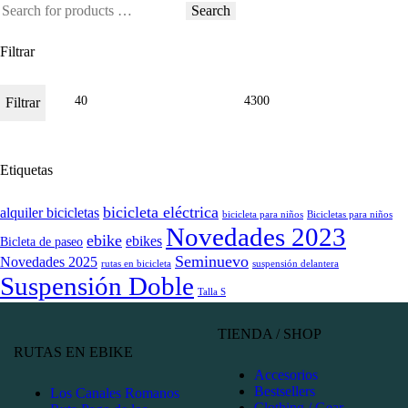
Search
Filtrar
Filtrar
Etiquetas
bicicleta eléctrica
alquiler bicicletas
bicicleta para niños
Bicicletas para niños
Novedades 2023
ebike
ebikes
Bicleta de paseo
Seminuevo
Novedades 2025
rutas en bicicleta
suspensión delantera
Suspensión Doble
Talla S
TIENDA / SHOP
RUTAS EN EBIKE
Accesorios
Bestsellers
Los Canales Romanos
Clothing / Gear