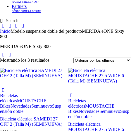
¿DUDAS & PREGUNTAS?
Partners
DÓNDE COMER & DORMIR
Inicio
Modelo suspensión doble del producto
MERIDA eONE Sixty
800
MERIDA eONE Sixty 800
Mostrando los 3 resultados
Bicicletas
eléctricas
MOUSTACHE
Bicicletas
Bikes
Novedades
Seminuevo
Susp
eléctricas
MOUSTACHE
ensión doble
Bikes
Novedades
Seminuevo
Susp
ensión doble
Bicicleta eléctrica SAMEDI 27
OFF 2 (Talla M) (SEMINUEVA)
Bicicleta eléctrica
MOUSTACHE 27.5 WIDE 6