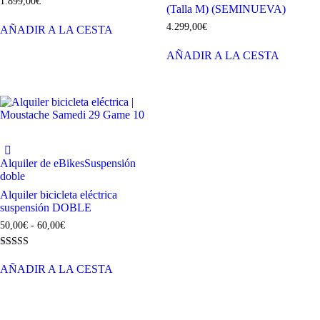
1.899,00
€
(Talla M) (SEMINUEVA)
4.299,00
€
AÑADIR A LA CESTA
AÑADIR A LA CESTA
Alquiler de eBikes
Suspensión
doble
Alquiler bicicleta eléctrica
suspensión DOBLE
50,00
€
-
60,00
€
Valorado
con
AÑADIR A LA CESTA
4.67
de 5