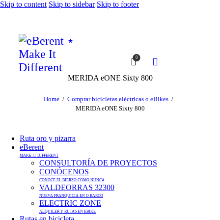
Skip to content
Skip to sidebar
Skip to footer
0
MERIDA eONE Sixty 800
Home
Comprar bicicletas eléctricas o eBikes
MERIDA eONE Sixty 800
Ruta oro y pizarra
eBerent
MAKE IT DIFFERENT
CONSULTORÍA DE PROYECTOS
CONÓCENOS
CONOCE EL BIERZO COMO NUNCA
VALDEORRAS 32300
NUEVA FRANQUICIA EN O BARCO
ELECTRIC ZONE
ALQUILER Y RUTAS EN EBIKE
Rutas en bicicleta