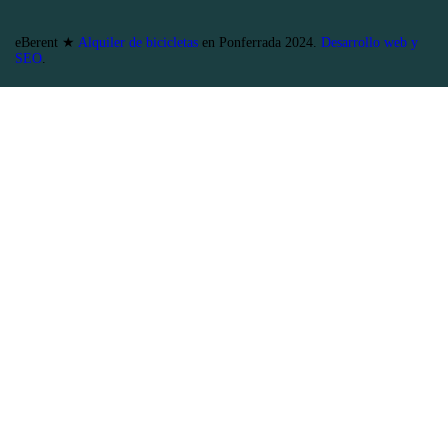
eBerent ★
Alquiler de bicicletas
en Ponferrada 2024.
Desarrollo web y
SEO
.