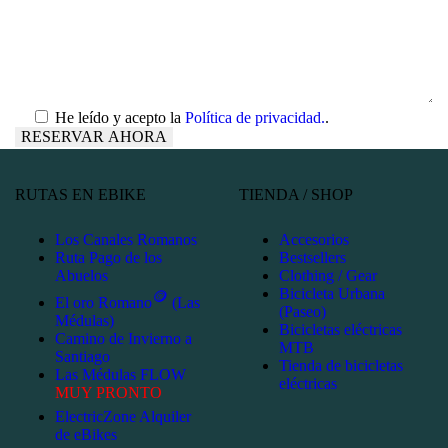
He leído y acepto la
Política de privacidad.
.
RUTAS EN EBIKE
TIENDA / SHOP
Los Canales Romanos
Accesorios
Ruta Pago de los
Bestsellers
Abuelos
Clothing / Gear
Bicicleta Urbana
🪙
El oro Romano
(Las
(Paseo)
Médulas)
Bicicletas eléctricas
Camino de Invierno a
MTB
Santiago
Tienda de bicicletas
Las Médulas FLOW
eléctricas
MUY PRONTO
ElectricZone Alquiler
de eBikes