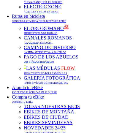
NUEVA FRANQUICIA EN O BARCO
ELECTRIC ZONE
ALQUILER Y RUTAS EN EBIKE
Rutas en bicicleta
CONOCE LA COMARCA DE EL BIERZO EN EBIKE
🪙
EL ORO ROMANO
FIEBRE POR EL ORO ROMANO
CANALES ROMANOS
¡LA CABRERA ES MAGIA!
CAMINO DE INVIERNO
LA RUTA ALTERNATIVA A SANTIAGO
PAGO DE LOS ABUELOS
LOS VIÑEDOS HISTÓRICOS
*
LAS MÉDULAS
FLOW
RUTA DE ENDURO POR LAS MÉDULAS
GALERÍA FOTOGRÁFICA
FOTOS & VÍDEOS DE NUESTRAS RUTAS
Alquila tu eBike
BICICLETAS ELÉCTRICAS EN ALQUILER
Compra tu eBike
COMPRA TU EBIKE
TODAS NUESTRAS BICIS
EBIKES DE MONTAÑA
EBIKES DE CIUDAD
EBIKES SEMINUEVAS
NOVEDADES 24/25
CATÁLOGO EBIKES MOUSTACHE ’23