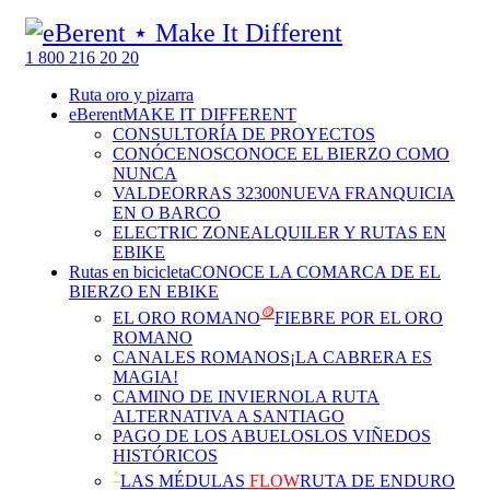
1 800 216 20 20
Ruta oro y pizarra
eBerent
MAKE IT DIFFERENT
CONSULTORÍA DE PROYECTOS
CONÓCENOS
CONOCE EL BIERZO COMO
NUNCA
VALDEORRAS 32300
NUEVA FRANQUICIA
EN O BARCO
ELECTRIC ZONE
ALQUILER Y RUTAS EN
EBIKE
Rutas en bicicleta
CONOCE LA COMARCA DE EL
BIERZO EN EBIKE
🪙
EL ORO ROMANO
FIEBRE POR EL ORO
ROMANO
CANALES ROMANOS
¡LA CABRERA ES
MAGIA!
CAMINO DE INVIERNO
LA RUTA
ALTERNATIVA A SANTIAGO
PAGO DE LOS ABUELOS
LOS VIÑEDOS
HISTÓRICOS
*
LAS MÉDULAS
FLOW
RUTA DE ENDURO